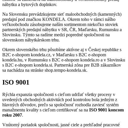
nábytku a bytových doplnkov.
Na Slovensku prevádzkujeme sieť maloobchodných (kamenných)
predajní pod značkou KONDELA. Okrem toho v rámci nášho
veľkoobchodu zásobujeme naším sortimentom niekoľko stoviek
partnerských predajní nábytku v SR, ČR, Maďarsku, Rumunsku a
Slovinsku. Týmto sa radíme medzi popredné spoločnosti na
slovenskom nábytkárskom trhu.
Okrem slovenského trhu pôsobíme aktívne aj v Českej republike s
B2C e-shopom kondela.cz, v Maďarsku s B2C e-shopom
kondela.hu, v Rumunsku s B2C e-shopom kondela.ro a v Slovinsku
s B2C e-shopom kondela.si. Partnerská zóna pre B2B zákazníkov
sa nachádza na stránke shop.tempo-kondela.sk.
ISO 9001
Rýchla expanzia spoločnosti s cieľom udržať všetky procesy v
uvedených obchodných aktivitách pod kontrolou bola jedným z
hlavných dôvodov, prečo sa spoločnosť rozhodla zaviesť systém
manažmentu kvality s cieľom certifikovať sa na
ISO 9001 koncom
roku 2007
.
Vnútorný poriadok spoločnosti, jasné ciele a prehľadné pracovné