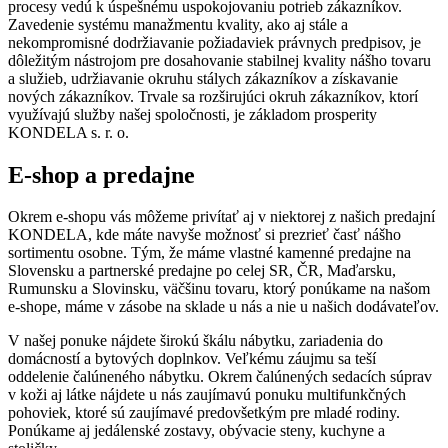
procesy vedú k úspešnému uspokojovaniu potrieb zákazníkov.
Zavedenie systému manažmentu kvality, ako aj stále a
nekompromisné dodržiavanie požiadaviek právnych predpisov, je
dôležitým nástrojom pre dosahovanie stabilnej kvality nášho tovaru
a služieb, udržiavanie okruhu stálych zákazníkov a získavanie
nových zákazníkov. Trvale sa rozširujúci okruh zákazníkov, ktorí
využívajú služby našej spoločnosti, je základom prosperity
KONDELA s. r. o.
E-shop a predajne
Okrem e-shopu vás môžeme privítať aj v niektorej z našich predajní
KONDELA, kde máte navyše možnosť si prezrieť časť nášho
sortimentu osobne. Tým, že máme vlastné kamenné predajne na
Slovensku a partnerské predajne po celej SR, ČR, Maďarsku,
Rumunsku a Slovinsku, väčšinu tovaru, ktorý ponúkame na našom
e-shope, máme v zásobe na sklade u nás a nie u našich dodávateľov.
V našej ponuke nájdete širokú škálu nábytku, zariadenia do
domácností a bytových doplnkov. Veľkému záujmu sa teší
oddelenie čalúneného nábytku. Okrem čalúnených sedacích súprav
v koži aj látke nájdete u nás zaujímavú ponuku multifunkčných
pohoviek, ktoré sú zaujímavé predovšetkým pre mladé rodiny.
Ponúkame aj jedálenské zostavy, obývacie steny, kuchyne a