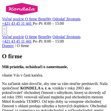
Voľné pozície
O firme
Benefity
Odoslať životopis
+421 43 45 11 441
Po–Pi: 8:00 – 15:00
Voľné pozície
O firme
Benefity
Odoslať životopis
+421 43 45 11 441
Po–Pi: 8:00 – 15:00
Domov
/
O firme
O firme
Milí priatelia, uchádzači o zamestnanie,
vítame Vás v časti kariéra.
Na začiatok nám dovoľte, aby sme sa vám stručne predstavili. Naša
spoločnosť
KONDELA s. r. o.
vznikla v roku 2003 ako
pokračovateľ obchodnej činnosti s nábytkom, ktorej sa dovtedy už
od roku 1991 venovali súčasní majitelia pod obchodným menom
Miloš Kondela TEMPO. Od tejto doby sa venujeme obchodnej
činnosti v oblasti predaja nábytku a bytových doplnkov. Obchodná
činnosť sa zameriava na maloobchodný a veľkoobchodný predaj